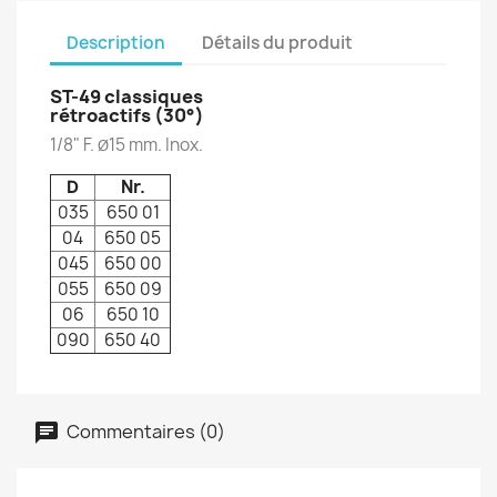
Description
Détails du produit
ST-49 classiques
rétroactifs (30°)
1/8" F.
15 mm. Inox.
Ø
D
Nr.
035
650 01
04
650 05
045
650 00
055
650 09
06
650 10
090
650 40
Commentaires (0)