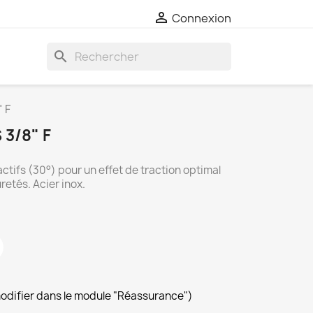

Connexion
search
 F
3/8" F
actifs (30°) pour un effet de traction optimal
retés. Acier inox.
modifier dans le module "Réassurance")