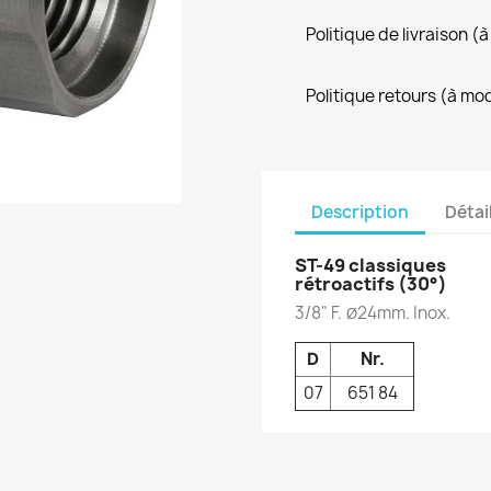
Politique de livraison 
Politique retours (à mo
Description
Détai
ST-49 classiques
rétroactifs (30°)
3/8" F.
24mm. Inox.
Ø
D
Nr.
07
651 84