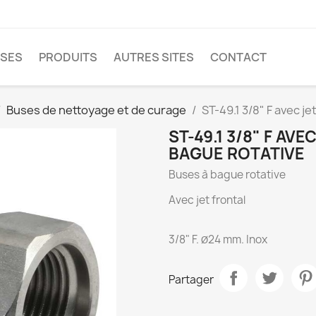
SES
PRODUITS
AUTRES SITES
CONTACT
Buses de nettoyage et de curage
ST-49.1 3/8" F avec je
ST-49.1 3/8" F AV
BAGUE ROTATIVE
Buses à bague rotative
Avec jet frontal
3/8" F.
24 mm. Inox
Ø
Partager