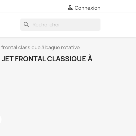

Connexion
search
t frontal classique à bague rotative
EC JET FRONTAL CLASSIQUE À