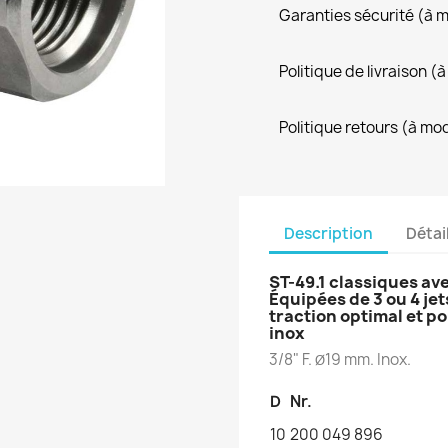
Garanties sécurité (à 
Politique de livraison 
Politique retours (à mo
Description
Détai
ST-49.1 classiques ave
Équipées de 3 ou 4 jet
traction optimal et p
inox
3/8" F.
19 mm. Inox.
Ø
D
Nr.
10
200 049 896