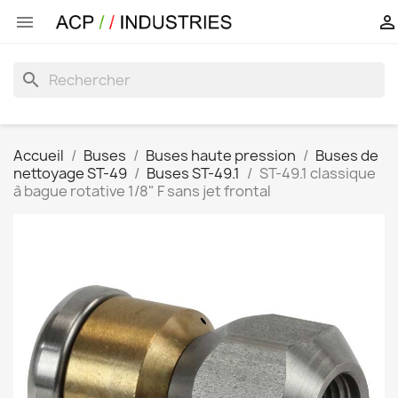


search
Accueil
Buses
Buses haute pression
Buses de
nettoyage ST-49
Buses ST-49.1
ST-49.1 classique
à bague rotative 1/8" F sans jet frontal