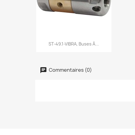
Aperçu rapide

ST-49.1-VIBRA, Buses À...
Commentaires (0)