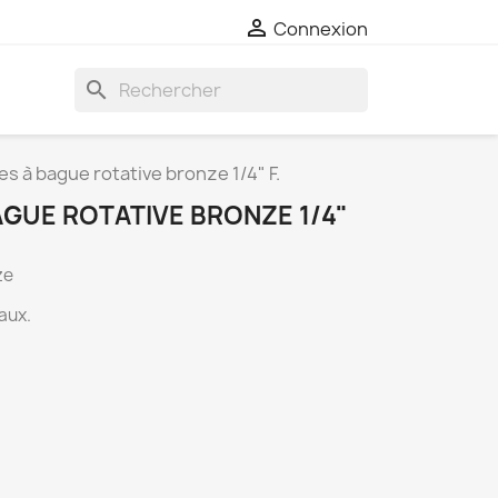

Connexion
search
es à bague rotative bronze 1/4" F.
BAGUE ROTATIVE BRONZE 1/4"
ze
iaux.