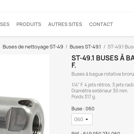
SES
PRODUITS
AUTRES SITES
CONTACT
Buses de nettoyage ST-49
Buses ST-49.1
ST-49.1 Bus
ST-49.1 BUSES À 
F.
Buses à bague rotative bron
1/4" F. 4 jets rétros. 3 jets rad
Diamètre extérieur 30 mm.
Poids 317 g.
Buse : 060
Réf. : 649 050 234 060