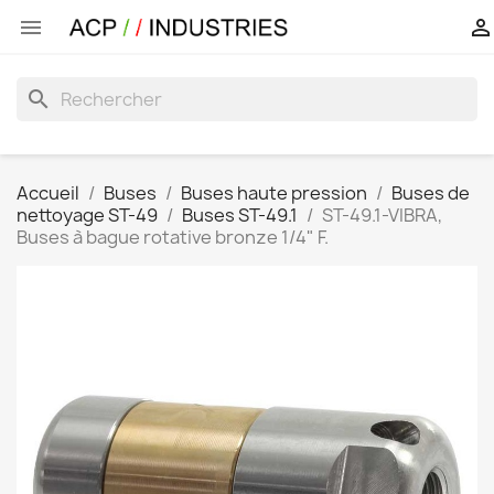


search
Accueil
Buses
Buses haute pression
Buses de
nettoyage ST-49
Buses ST-49.1
ST-49.1-VIBRA,
Buses à bague rotative bronze 1/4" F.